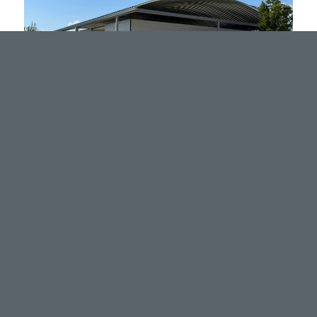
Guardería en Llinars del Vallès
Promotor
Ayuntamiento de Llinars del Vallès
Localización
Llinars del Vallès, Barcelona