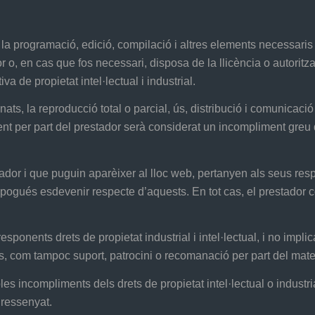
tiu la programació, edició, compilació i altres elements necessari
dor o, en cas que fos necessari, disposa de la llicència o autoritz
 de propietat intel·lectual i industrial.
nats, la reproducció total o parcial, ús, distribució i comunicació
nt per part del prestador serà considerat un incompliment greu de
stador i que puguin aparèixer al lloc web, pertanyen als seus resp
ogués esdevenir respecte d’aquests. En tot cas, el prestador co
esponents drets de propietat industrial i intel·lectual, i no impli
s, com tampoc suport, patrocini o recomanació per part del mate
es incompliments dels drets de propietat intel·lectual o industri
 ressenyat.