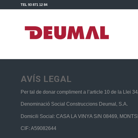
TEL 93 871 12 84
AVÍS LEGAL
Per tal de donar compliment a l’article 10 de la Llei 
Denominació Social Construccions Deumal, S.A.
Domicili Social: CASA LA VINYA S/N 08469, MON
CIF: A59082644