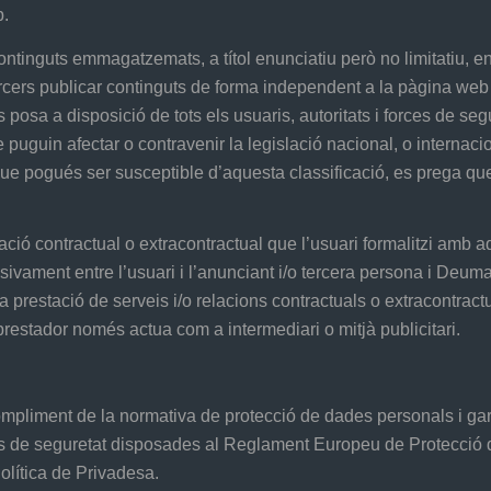
b.
continguts emmagatzemats, a títol enunciatiu però no limitatiu, e
ercers publicar continguts de forma independent a la pàgina web
 posa a disposició de tots els usuaris, autoritats i forces de segu
puguin afectar o contravenir la legislació nacional, o internacion
 que pogués ser susceptible d’aquesta classificació, es prega q
ó contractual o extracontractual que l’usuari formalitzi amb aque
ivament entre l’usuari i l’anunciant i/o tercera persona i Deuma
prestació de serveis i/o relacions contractuals o extracontractua
prestador només actua com a intermediari o mitjà publicitari.
liment de la normativa de protecció de dades personals i gara
s de seguretat disposades al Reglament Europeu de Protecció d
olítica de Privadesa.