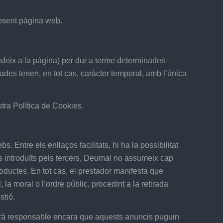
resent pàgina web.
ccedeix a la pàgina) per dur a terme determinades
zades tenen, en tot cas, caràcter temporal, amb l’única
stra Política de Cookies.
. Entre els enllaços facilitats, hi ha la possibilitat
ts introduïts pels tercers, Deumal no assumeix cap
productes. En tot cas, el prestador manifesta que
la moral o l’ordre públic, procedint a la retirada
stió.
 serà responsable encara que aquests anuncis puguin