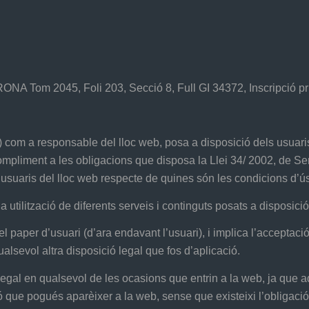
IRONA Tom 2045, Foli 203, Secció 8, Full GI 34372, Inscripció p
com a responsable del lloc web, posa a disposició dels usuaris
iment a les obligacions que disposa la Llei 34/ 2002, de Serve
 usuaris del lloc web respecte de quines són les condicions d’ús
la utilització de diferents serveis i continguts posats a disposici
aper d’usuari (d’ara endavant l’usuari), i implica l’acceptació
alsevol altra disposició legal que fos d’aplicació.
egal en qualsevol de les ocasions que entrin a la web, ja que aq
ió que pogués aparèixer a la web, sense que existeixi l’obligac