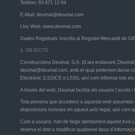
Telèfon: 93 871 12 84
E-Mail: deumal@deumal.com
Lloc Web: www.deumal.com
Dades Registrals: Inscrita al Registre Mercantil de G
1. OBJECTE
Construccions Deumal, S.A. (d’ara endavant, Deumal) 
deumal@deumal.com, amb el qual pretenem donar compl
Electrònic (LSSICE o LSSI), així com informar tots els
A través del web, Deumal facilita als usuaris l’accés i 
Tota persona que accedeixi a aquesta web assumeix el p
disposicions incloses en aquest avís legal, així com qu
Com a usuaris, han de llegir atentament aquest Avís L
reserva el dret a modificar qualsevol tipus d’informac