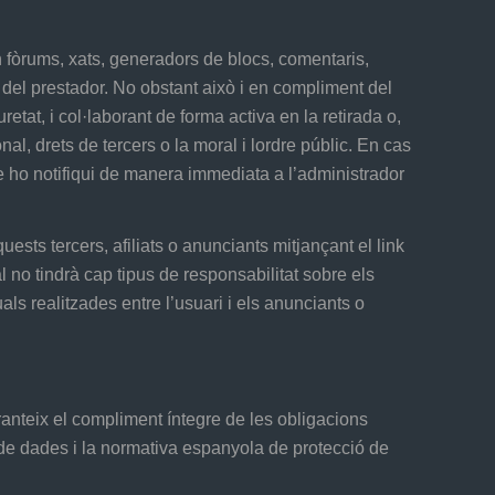
n fòrums, xats, generadors de blocs, comentaris,
 del prestador. No obstant això i en compliment del
retat, i col·laborant de forma activa en la retirada o,
al, drets de tercers o la moral i lordre públic. En cas
ue ho notifiqui de manera immediata a l’administrador
sts tercers, afiliats o anunciants mitjançant el link
l no tindrà cap tipus de responsabilitat sobre els
ls realitzades entre l’usuari i els anunciants o
nteix el compliment íntegre de les obligacions
e dades i la normativa espanyola de protecció de