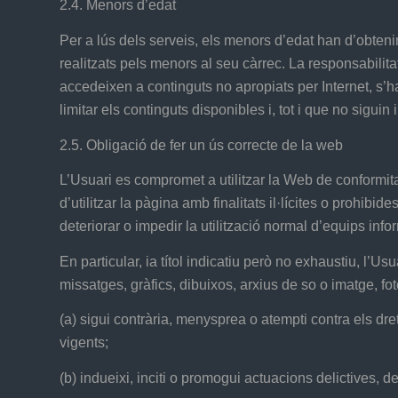
2.4. Menors d’edat
Per a lús dels serveis, els menors d’edat han d’obteni
realitzats pels menors al seu càrrec. La responsabilit
accedeixen a continguts no apropiats per Internet, s’h
limitar els continguts disponibles i, tot i que no siguin 
2.5. Obligació de fer un ús correcte de la web
L’Usuari es compromet a utilitzar la Web de conformitat
d’utilitzar la pàgina amb finalitats il·lícites o prohibi
deteriorar o impedir la utilització normal d’equips in
En particular, ia títol indicatiu però no exhaustiu, l’
missatges, gràfics, dibuixos, arxius de so o imatge, fo
(a) sigui contrària, menysprea o atempti contra els dre
vigents;
(b) indueixi, inciti o promogui actuacions delictives, den