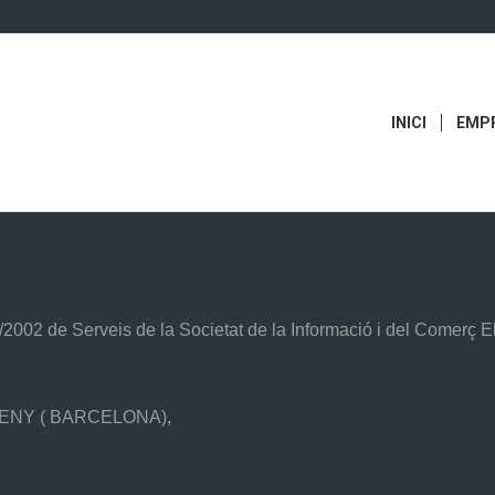
INICI
EMP
34/2002 de Serveis de la Societat de la Informació i del Comerç E
TSENY ( BARCELONA),