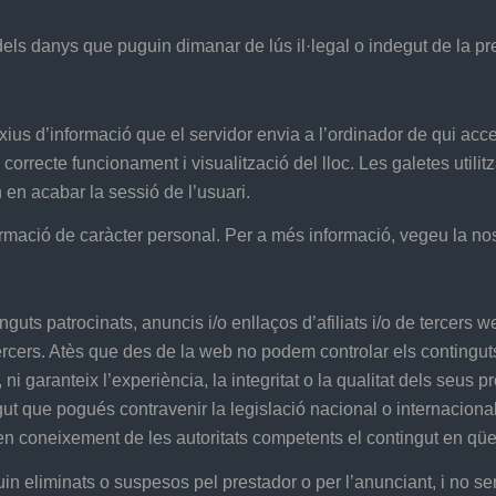
els danys que puguin dimanar de lús il·legal o indegut de la p
 arxius d’informació que el servidor envia a l’ordinador de qui a
rrecte funcionament i visualització del lloc. Les galetes utilit
n en acabar la sessió de l’usuari.
formació de caràcter personal. Per a més informació, vegeu la no
uts patrocinats, anuncis i/o enllaços d’afiliats i/o de tercers webs
 tercers. Atès que des de la web no podem controlar els contingu
ni garanteix l’experiència, la integritat o la qualitat dels seus 
t que pogués contravenir la legislació nacional o internacional, 
n coneixement de les autoritats competents el contingut en qüe
uin eliminats o suspesos pel prestador o per l’anunciant, i no